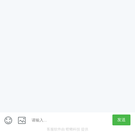
App
客户端
触屏版
上海行藏科技（集团）股份公司
内容举报热线 4000850815
联系电话：021-61125678
意见反馈