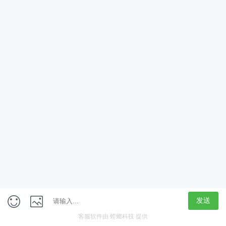
App
客户端
触屏版
上海行藏科技（集团）股份公司
内容举报热线 4000850815
联系电话：021-61125678
意见反馈