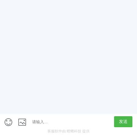
App
客户端
触屏版
上海行藏科技（集团）股份公司
内容举报热线 4000850815
联系电话：021-61125678
意见反馈