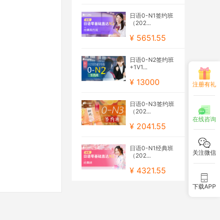
日语0-N1签约班
（202...
¥ 5651.55
日语0-N2签约班
+1V1...
¥ 13000
注册有礼
日语0-N3签约班
（202...
在线咨询
¥ 2041.55
日语0-N1经典班
关注微信
（202...
¥ 4321.55
下载APP