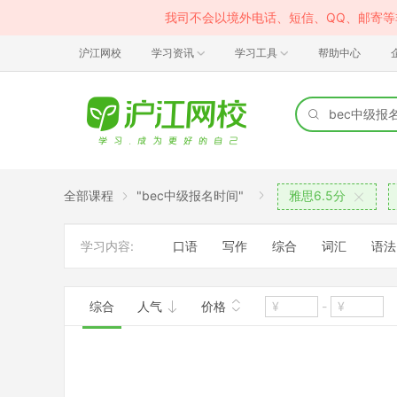
我司不会以境外电话、短信、QQ、邮寄
沪江网校
学习资讯
学习工具
帮助中心
全部课程
"bec中级报名时间"
雅思6.5分
学习内容:
口语
写作
综合
词汇
语法
综合
人气
价格
-