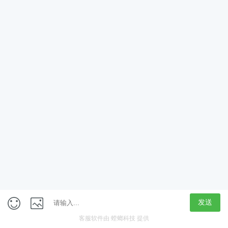
App
客户端
触屏版
上海行藏科技（集团）股份公司
内容举报热线 4000850815
联系电话：021-61125678
意见反馈