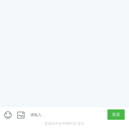
App
客户端
触屏版
上海行藏科技（集团）股份公司
内容举报热线 4000850815
联系电话：021-61125678
意见反馈