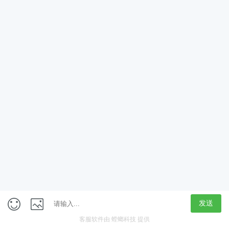
App
客户端
触屏版
上海行藏科技（集团）股份公司
内容举报热线 4000850815
联系电话：021-61125678
意见反馈