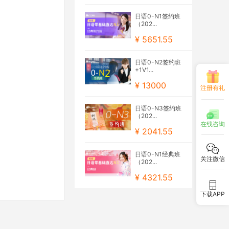
日语0-N1签约班
（202...
¥ 5651.55
日语0-N2签约班
+1V1...
¥ 13000
注册有礼
日语0-N3签约班
（202...
在线咨询
¥ 2041.55
日语0-N1经典班
关注微信
（202...
¥ 4321.55
下载APP