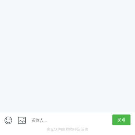
App
客户端
触屏版
上海行藏科技（集团）股份公司
内容举报热线 4000850815
联系电话：021-61125678
意见反馈