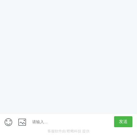
App
客户端
触屏版
上海行藏科技（集团）股份公司
内容举报热线 4000850815
联系电话：021-61125678
意见反馈