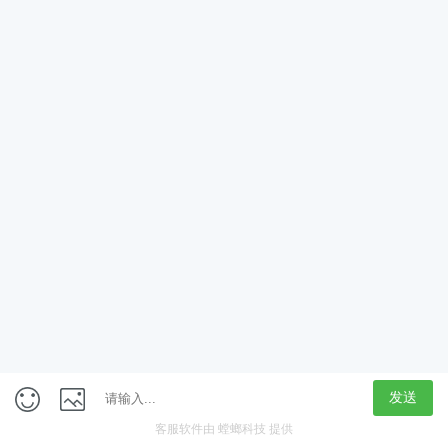
App
客户端
触屏版
上海行藏科技（集团）股份公司
内容举报热线 4000850815
联系电话：021-61125678
意见反馈