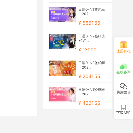
日语0-N1签约班
（202...
¥ 5651.55
日语0-N2签约班
+1V1...
¥ 13000
注册有礼
日语0-N3签约班
（202...
在线咨询
¥ 2041.55
日语0-N1经典班
关注微信
（202...
¥ 4321.55
下载APP