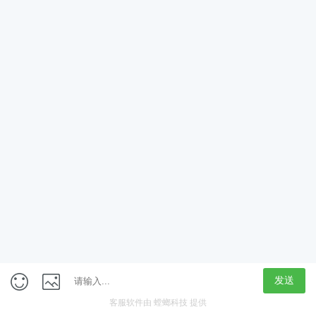
App
客户端
触屏版
上海行藏科技（集团）股份公司
内容举报热线 4000850815
联系电话：021-61125678
意见反馈