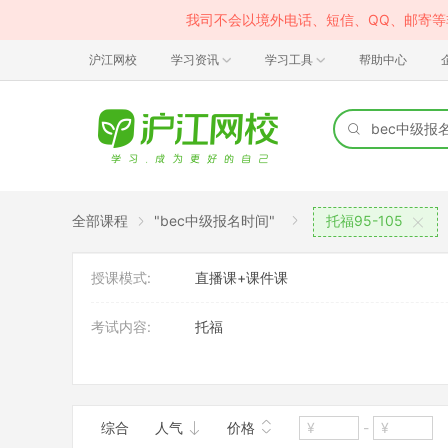
我司不会以境外电话、短信、QQ、邮寄
沪江网校
学习资讯
学习工具
帮助中心
全部课程
"bec中级报名时间"
托福95-105
授课模式:
直播课+课件课
考试内容:
托福
班型:
1对1
综合
人气
价格
-