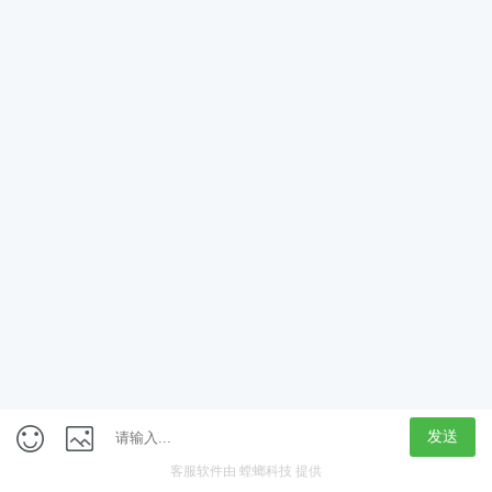
App
客户端
触屏版
上海行藏科技（集团）股份公司
内容举报热线 4000850815
联系电话：021-61125678
意见反馈