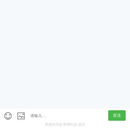
App
客户端
触屏版
上海行藏科技（集团）股份公司
内容举报热线 4000850815
联系电话：021-61125678
意见反馈