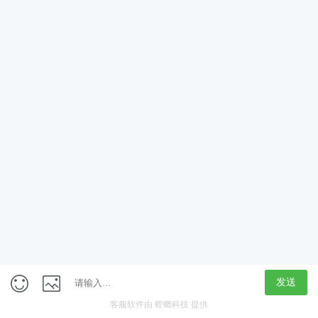
App
客户端
触屏版
上海行藏科技（集团）股份公司
内容举报热线 4000850815
联系电话：021-61125678
意见反馈