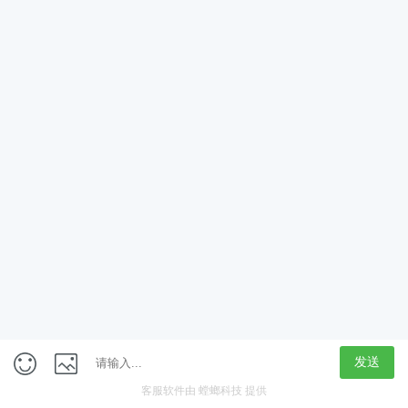
App
客户端
触屏版
上海行藏科技（集团）股份公司
内容举报热线 4000850815
联系电话：021-61125678
意见反馈