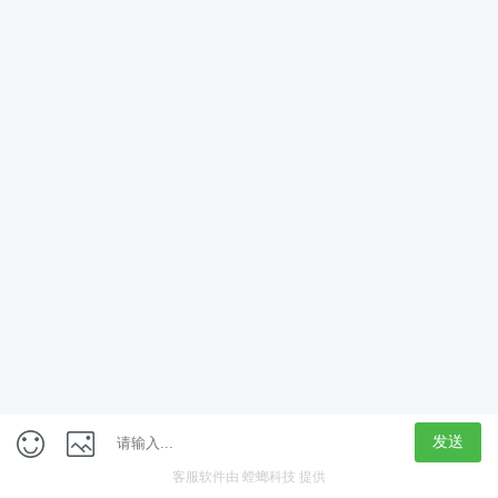
App
客户端
触屏版
上海行藏科技（集团）股份公司
内容举报热线 4000850815
联系电话：021-61125678
意见反馈