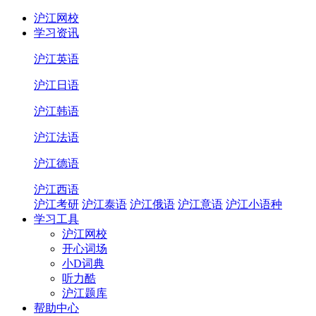
沪江网校
学习资讯
沪江英语
沪江日语
沪江韩语
沪江法语
沪江德语
沪江西语
沪江考研
沪江泰语
沪江俄语
沪江意语
沪江小语种
学习工具
沪江网校
开心词场
小D词典
听力酷
沪江题库
帮助中心