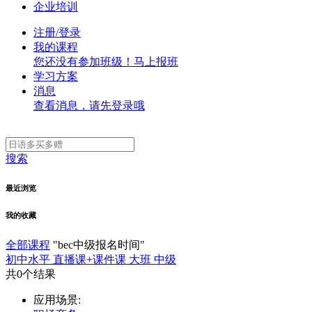
企业培训
注册/登录
我的课程
您还没有参加班级！马上报班
学习方案
消息
查看消息，请先登录哦
搜索
最近浏览
我的收藏
全部课程
"bec中级报名时间"
初中水平
直播课+课件课
大班
中级
共
0
个结果
应用场景: