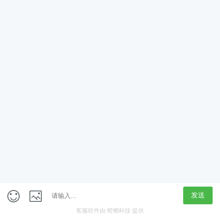
App
客户端
触屏版
上海行藏科技（集团）股份公司
内容举报热线 4000850815
联系电话：021-61125678
意见反馈