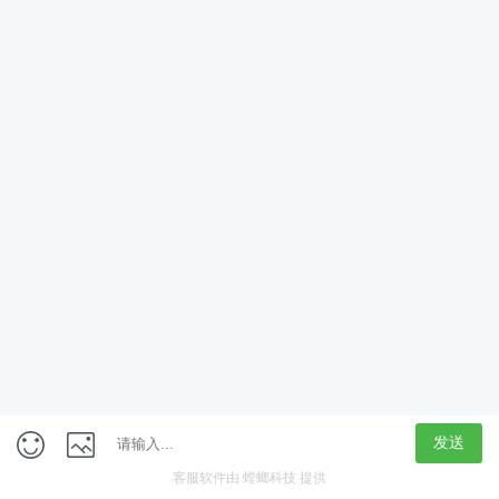
App
客户端
触屏版
上海行藏科技（集团）股份公司
内容举报热线 4000850815
联系电话：021-61125678
意见反馈