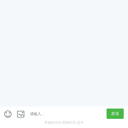
App
客户端
触屏版
上海行藏科技（集团）股份公司
内容举报热线 4000850815
联系电话：021-61125678
意见反馈