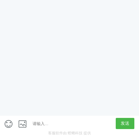
App
客户端
触屏版
上海行藏科技（集团）股份公司
内容举报热线 4000850815
联系电话：021-61125678
意见反馈