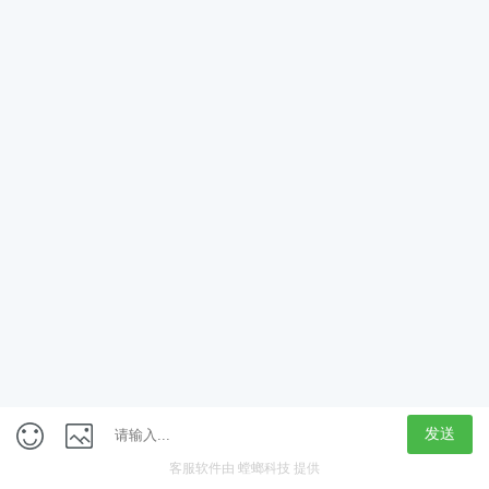
App
客户端
触屏版
上海行藏科技（集团）股份公司
内容举报热线 4000850815
联系电话：021-61125678
意见反馈