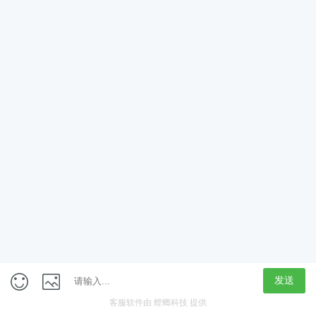
App
客户端
触屏版
上海行藏科技（集团）股份公司
内容举报热线 4000850815
联系电话：021-61125678
意见反馈