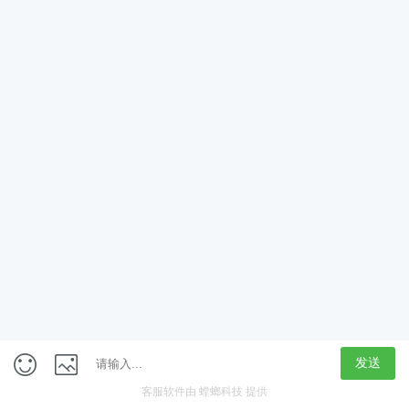
App
客户端
触屏版
上海行藏科技（集团）股份公司
内容举报热线 4000850815
联系电话：021-61125678
意见反馈