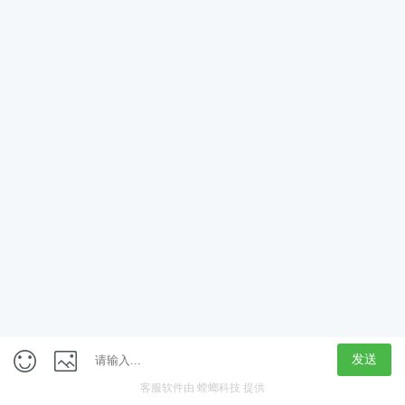
App
客户端
触屏版
上海行藏科技（集团）股份公司
内容举报热线 4000850815
联系电话：021-61125678
意见反馈