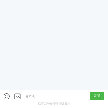
App
客户端
触屏版
上海行藏科技（集团）股份公司
内容举报热线 4000850815
联系电话：021-61125678
意见反馈