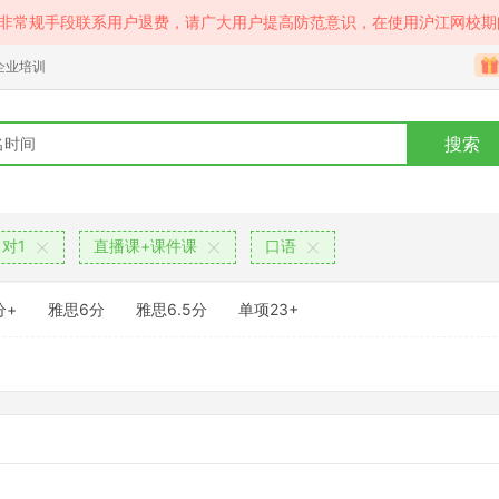
等非常规手段联系用户退费，请广大用户提高防范意识，在使用沪江网校期
企业培训
搜索
1对1
直播课+课件课
口语
分+
雅思6分
雅思6.5分
单项23+