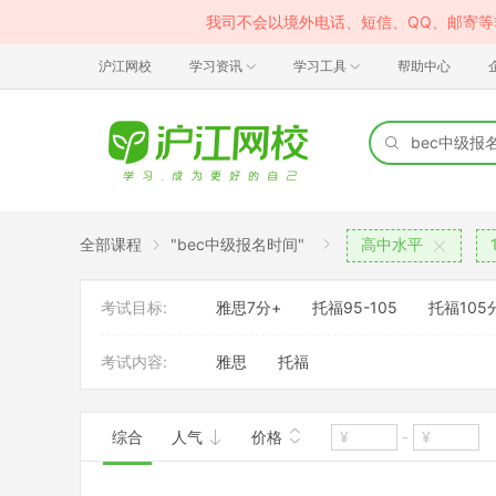
我司不会以境外电话、短信、QQ、邮寄
沪江网校
学习资讯
学习工具
帮助中心
全部课程
"bec中级报名时间"
高中水平
考试目标:
雅思7分+
托福95-105
托福105
考试内容:
雅思
托福
综合
人气
价格
-