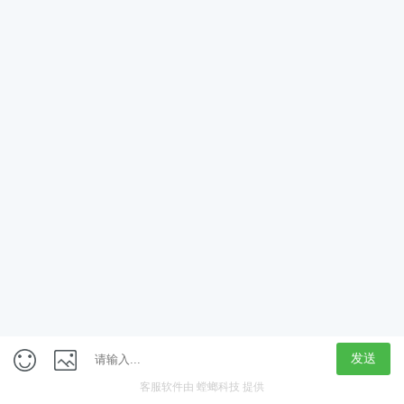
App
客户端
触屏版
上海行藏科技（集团）股份公司
内容举报热线 4000850815
联系电话：021-61125678
意见反馈