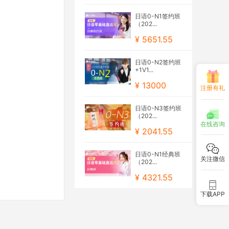
日语0-N1签约班
（202...
¥ 5651.55
日语0-N2签约班
+1V1...
¥ 13000
注册有礼
日语0-N3签约班
（202...
在线咨询
¥ 2041.55
日语0-N1经典班
关注微信
（202...
¥ 4321.55
下载APP