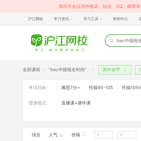
我司不会以境外电话、短信、QQ、邮寄
沪江网校
学习资讯
学习工具
帮助中心
全部课程
"bec中级报名时间"
高中水平
考试目标:
雅思7分+
托福95-105
托福105
授课模式:
直播课+课件课
考试内容:
雅思
托福
班型:
1对1
大班
综合
人气
价格
-