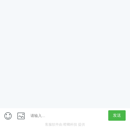
App
客户端
触屏版
上海行藏科技（集团）股份公司
内容举报热线 4000850815
联系电话：021-61125678
意见反馈