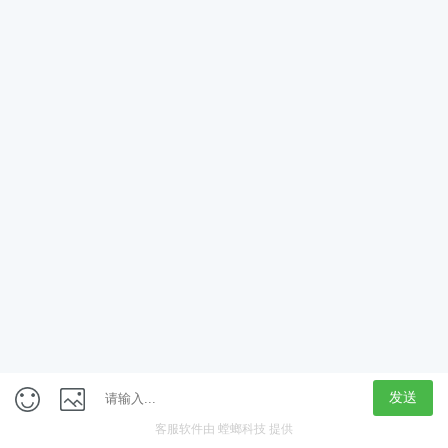
App
客户端
触屏版
上海行藏科技（集团）股份公司
内容举报热线 4000850815
联系电话：021-61125678
意见反馈