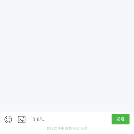
App
客户端
触屏版
上海行藏科技（集团）股份公司
内容举报热线 4000850815
联系电话：021-61125678
意见反馈