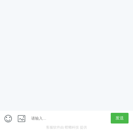
App
客户端
触屏版
上海行藏科技（集团）股份公司
内容举报热线 4000850815
联系电话：021-61125678
意见反馈