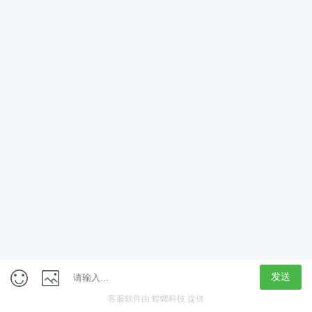
App
客户端
触屏版
上海行藏科技（集团）股份公司
内容举报热线 4000850815
联系电话：021-61125678
意见反馈