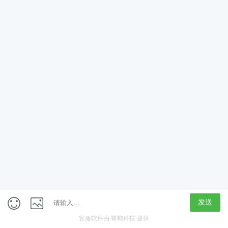
App
客户端
触屏版
上海行藏科技（集团）股份公司
内容举报热线 4000850815
联系电话：021-61125678
意见反馈