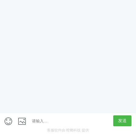
App
客户端
触屏版
上海行藏科技（集团）股份公司
内容举报热线 4000850815
联系电话：021-61125678
意见反馈