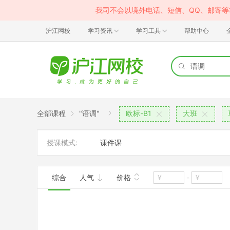
我司不会以境外电话、短信、QQ、邮寄
沪江网校
学习资讯
学习工具
帮助中心
全部课程
"语调"
欧标-B1
大班
授课模式:
课件课
综合
人气
价格
-