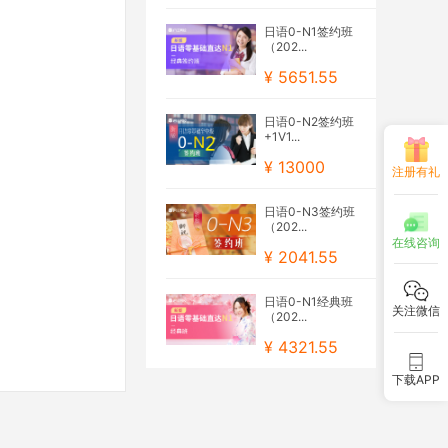
日语0-N1签约班
（202...
¥ 5651.55
日语0-N2签约班
+1V1...
¥ 13000
注册有礼
日语0-N3签约班
（202...
在线咨询
¥ 2041.55
日语0-N1经典班
关注微信
（202...
¥ 4321.55
下载APP