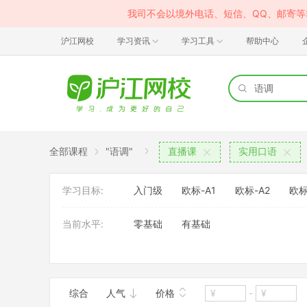
我司不会以境外电话、短信、QQ、邮寄
沪江网校
学习资讯
学习工具
帮助中心
全部课程
"语调"
直播课
实用口语
学习目标:
入门级
欧标-A1
欧标-A2
欧标
当前水平:
零基础
有基础
班型:
VIP定制班
综合
人气
价格
-