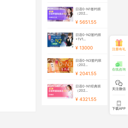
日语0-N1签约班
（202...
¥ 5651.55
日语0-N2签约班
+1V1...
¥ 13000
注册有礼
日语0-N3签约班
（202...
在线咨询
¥ 2041.55
日语0-N1经典班
关注微信
（202...
¥ 4321.55
下载APP