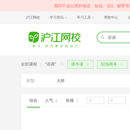
我司不会以境外电话、短信、QQ、邮寄
沪江网校
学习资讯
学习工具
帮助中心
全部课程
"语调"
课件课
职场商务
班型:
大班
综合
人气
价格
-