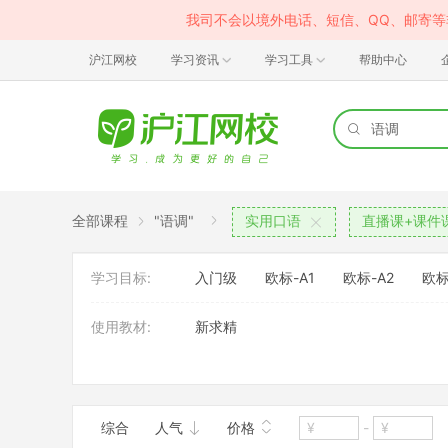
我司不会以境外电话、短信、QQ、邮寄
沪江网校
学习资讯
学习工具
帮助中心
全部课程
"语调"
实用口语
直播课+课件
学习目标:
入门级
欧标-A1
欧标-A2
欧标
使用教材:
新求精
班型:
VIP定制班
大班
综合
人气
价格
-