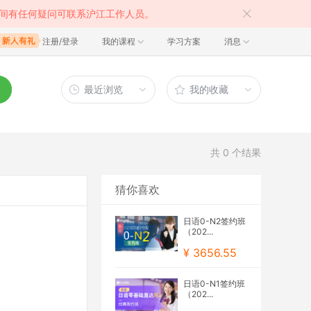
间有任何疑问可联系沪江工作人员。
注册/登录
我的课程
学习方案
消息
最近浏览
我的收藏
共
0
个结果
猜你喜欢
日语0-N2签约班
（202...
¥ 3656.55
日语0-N1签约班
（202...