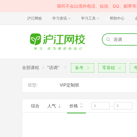
我司不会以境外电话、短信、QQ、邮寄
沪江网校
学习资讯
学习工具
帮助中心
全部课程
"语调"
备考
零基础
班型:
VIP定制班
综合
人气
价格
-