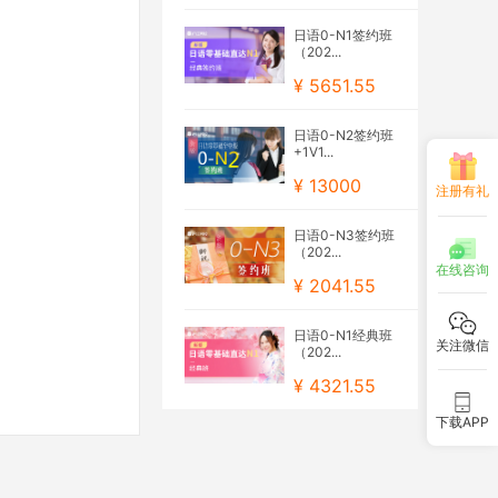
日语0-N1签约班
（202...
¥ 5651.55
日语0-N2签约班
+1V1...
¥ 13000
注册有礼
日语0-N3签约班
（202...
在线咨询
¥ 2041.55
日语0-N1经典班
关注微信
（202...
¥ 4321.55
下载APP