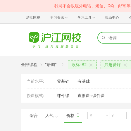
我司不会以境外电话、短信、QQ、邮寄
沪江网校
学习资讯
学习工具
帮助中心
全部课程
"语调"
欧标-B2
兴趣爱好
当前水平:
零基础
有基础
授课模式:
课件课
直播课+课件课
综合
人气
价格
-