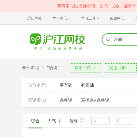
我司不会以境外电话、短信、QQ、邮寄
沪江网校
学习资讯
学习工具
帮助中心
全部课程
"语调"
欧标-A1
实用口语
当前水平:
零基础
有基础
授课模式:
课件课
直播课+课件课
综合
人气
价格
-