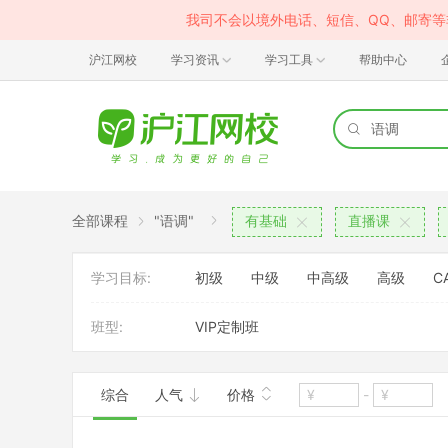
我司不会以境外电话、短信、QQ、邮寄
沪江网校
学习资讯
学习工具
帮助中心
全部课程
"语调"
有基础
直播课
学习目标:
初级
中级
中高级
高级
C
班型:
VIP定制班
综合
人气
价格
-