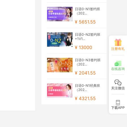
日语0-N1签约班
（202...
¥ 5651.55
日语0-N2签约班
+1V1...
¥ 13000
注册有礼
日语0-N3签约班
（202...
在线咨询
¥ 2041.55
日语0-N1经典班
关注微信
（202...
¥ 4321.55
下载APP